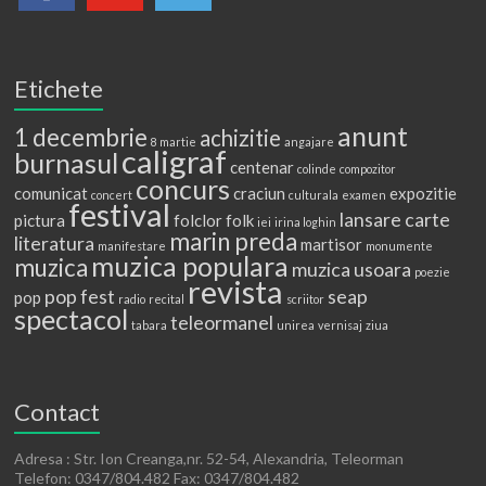
Etichete
anunt
1 decembrie
achizitie
8 martie
angajare
caligraf
burnasul
centenar
colinde
compozitor
concurs
comunicat
craciun
expozitie
concert
culturala
examen
festival
lansare carte
pictura
folclor
folk
iei
irina loghin
marin preda
literatura
martisor
manifestare
monumente
muzica populara
muzica
muzica usoara
poezie
revista
pop fest
seap
pop
radio
recital
scriitor
spectacol
teleormanel
tabara
unirea
vernisaj
ziua
Contact
Adresa : Str. Ion Creanga,nr. 52-54, Alexandria, Teleorman
Telefon: 0347/804.482 Fax: 0347/804.482