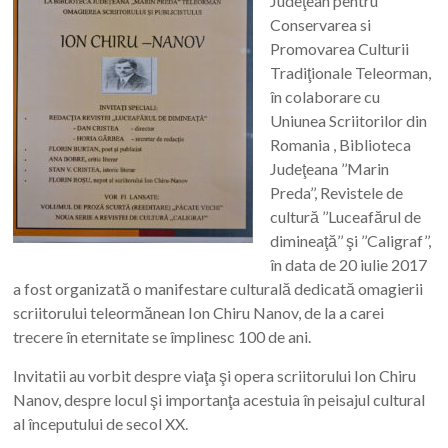
Judeţean pentru
Conservarea si
Promovarea Culturii
Tradiţionale Teleorman,
în colaborare cu
Uniunea Scriitorilor din
Romania , Biblioteca
Judeţeana ’’Marin
Preda’’, Revistele de
cultură ’’Luceafărul de
dimineaţă’’ şi ’’Caligraf’’,
în data de 20 iulie 2017
a fost organizată o manifestare culturală dedicată omagierii
scriitorului teleormănean Ion Chiru Nanov, de la a carei
trecere în eternitate se împlinesc 100 de ani.
Invitatii au vorbit despre viaţa şi opera scriitorului Ion Chiru
Nanov, despre locul şi importanţa acestuia în peisajul cultural
al începutului de secol XX.