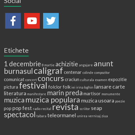
Social
Etichete
anunt
1 decembrie
achizitie
8 martie
angajare
caligraf
burnasul
centenar
colinde
compozitor
concurs
comunicat
craciun
expozitie
concert
culturala
examen
festival
lansare carte
pictura
folclor
folk
iei
irina loghin
marin preda
literatura
martisor
manifestare
monumente
muzica populara
muzica
muzica usoara
poezie
revista
pop fest
seap
pop
radio
recital
scriitor
spectacol
teleormanel
tabara
unirea
vernisaj
ziua