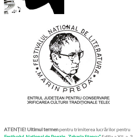
ATENȚIE! Ultimul termen
pentru trimiterea lucrărilor pentru
Festivalul Național de Poezie „Zaharia Stancu”
Ediția a XII-a, 3