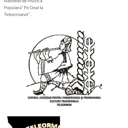
National de Muzica
Populara” Pe Deal la
Teleormanel” .