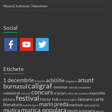
Muzeul Judetean Teleorman
Social
Etichete
anunt
1 decembrie
achizitie
8 martie
angajare
caligraf
burnasul
centenar
colinde
compozitor
concurs
comunicat
craciun
expozitie
concert
culturala
examen
festival
lansare carte
pictura
folclor
folk
iei
irina loghin
marin preda
literatura
martisor
manifestare
monumente
muzica populara
muzica
muzica usoara
poezie