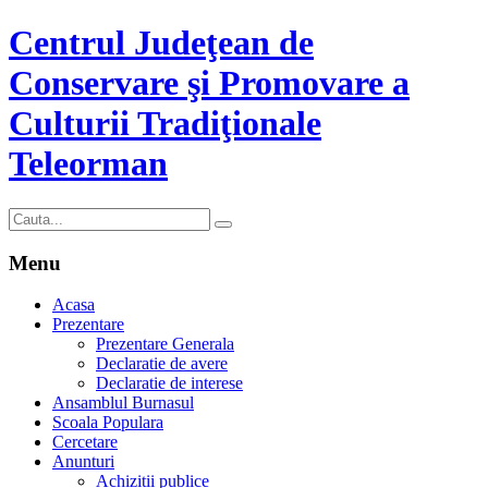
Centrul Judeţean de
Conservare şi Promovare a
Culturii Tradiţionale
Teleorman
Menu
Acasa
Prezentare
Prezentare Generala
Declaratie de avere
Declaratie de interese
Ansamblul Burnasul
Scoala Populara
Cercetare
Anunturi
Achizitii publice