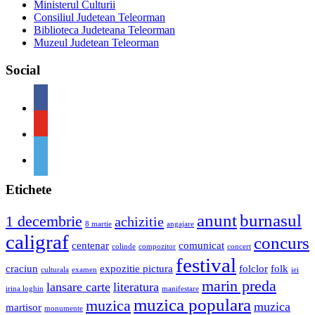
Ministerul Culturii
Consiliul Judetean Teleorman
Biblioteca Judeteana Teleorman
Muzeul Judetean Teleorman
Social
Etichete
anunt
burnasul
1 decembrie
achizitie
8 martie
angajare
caligraf
concurs
centenar
comunicat
colinde
compozitor
concert
festival
craciun
expozitie pictura
folclor
folk
culturala
examen
iei
marin preda
lansare carte
literatura
irina loghin
manifestare
muzica populara
muzica
muzica
martisor
monumente