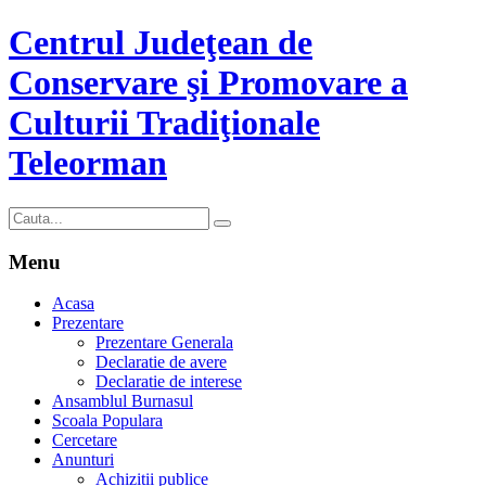
Centrul Judeţean de
Conservare şi Promovare a
Culturii Tradiţionale
Teleorman
Menu
Acasa
Prezentare
Prezentare Generala
Declaratie de avere
Declaratie de interese
Ansamblul Burnasul
Scoala Populara
Cercetare
Anunturi
Achizitii publice