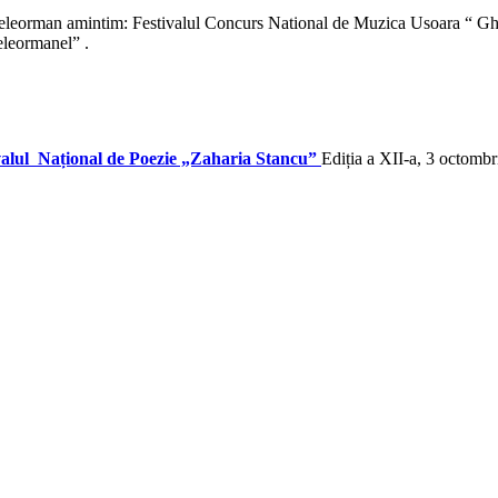
a Teleorman amintim: Festivalul Concurs National de Muzica Usoara “ Gh
eleormanel” .
valul Național de Poezie „Zaharia Stancu”
Ediția a XII-a, 3 octomb