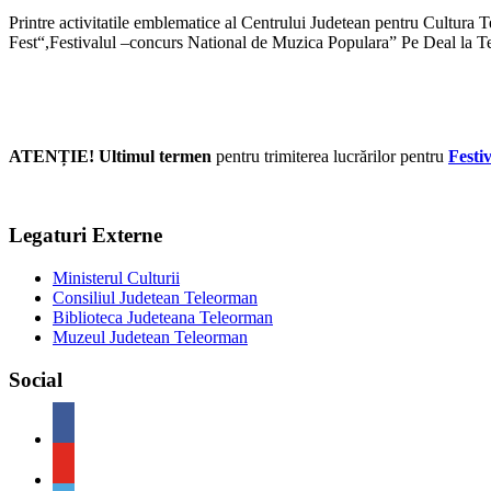
Printre activitatile emblematice al Centrului Judetean pentru Cultur
Fest“,Festivalul –concurs National de Muzica Populara” Pe Deal la T
ATENȚIE! Ultimul termen
pentru trimiterea lucrărilor pentru
Festi
Legaturi Externe
Ministerul Culturii
Consiliul Judetean Teleorman
Biblioteca Judeteana Teleorman
Muzeul Judetean Teleorman
Social