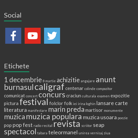
Social
Etichete
anunt
1 decembrie
achizitie
8 martie
angajare
caligraf
burnasul
centenar
colinde
compozitor
concurs
comunicat
craciun
expozitie
concert
culturala
examen
festival
lansare carte
pictura
folclor
folk
iei
irina loghin
marin preda
literatura
martisor
manifestare
monumente
muzica populara
muzica
muzica usoara
poezie
revista
pop fest
seap
pop
radio
recital
scriitor
spectacol
teleormanel
tabara
unirea
vernisaj
ziua