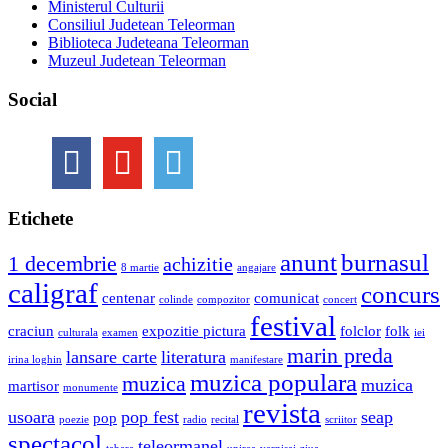
Ministerul Culturii
Consiliul Judetean Teleorman
Biblioteca Judeteana Teleorman
Muzeul Judetean Teleorman
Social
Etichete
anunt
burnasul
1 decembrie
achizitie
8 martie
angajare
caligraf
concurs
centenar
comunicat
colinde
compozitor
concert
festival
craciun
expozitie pictura
folclor
folk
culturala
examen
iei
marin preda
lansare carte
literatura
irina loghin
manifestare
muzica populara
muzica
muzica
martisor
monumente
revista
usoara
pop fest
seap
pop
poezie
radio
recital
scriitor
spectacol
teleormanel