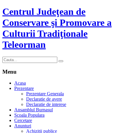
Centrul Judeţean de
Conservare şi Promovare a
Culturii Tradiţionale
Teleorman
Menu
Acasa
Prezentare
Prezentare Generala
Declaratie de avere
Declaratie de interese
Ansamblul Burnasul
Scoala Populara
Cercetare
Anunturi
Achizitii publice