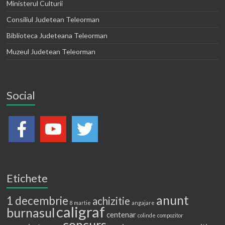
Ministerul Culturii
Consiliul Judetean Teleorman
Biblioteca Judeteana Teleorman
Muzeul Judetean Teleorman
Social
Etichete
anunt
1 decembrie
achizitie
8 martie
angajare
caligraf
burnasul
centenar
colinde
compozitor
concurs