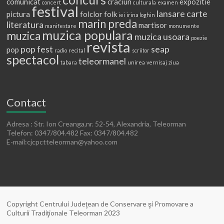
comunicat
craciun
expozitie
concert
culturala
examen
festival
lansare carte
pictura
folclor
folk
iei
irina loghin
marin preda
literatura
martisor
manifestare
monumente
muzica populara
muzica
muzica usoara
poezie
revista
pop fest
seap
pop
radio
recital
scriitor
spectacol
teleormanel
tabara
unirea
vernisaj
ziua
Contact
Adresa : Str. Ion Creanga,nr. 52-54, Alexandria, Teleorman
Telefon: 0347/804.482 Fax: 0347/804.482
E-mail:cjcpctteleorman@yahoo.com
Copyright Centrului Judeţean de Conservare şi Promovare a
Culturii Tradiţionale Teleorman 2023