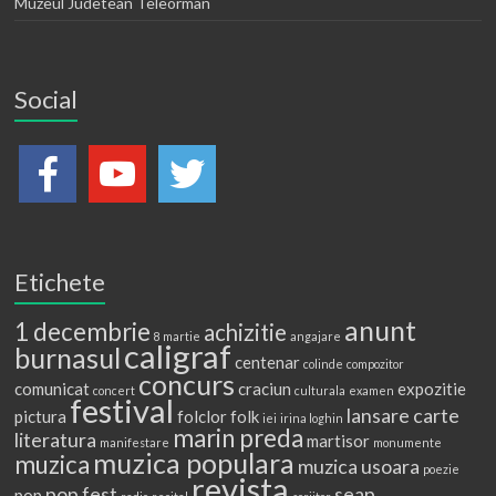
Muzeul Judetean Teleorman
Social
Etichete
anunt
1 decembrie
achizitie
8 martie
angajare
caligraf
burnasul
centenar
colinde
compozitor
concurs
comunicat
craciun
expozitie
concert
culturala
examen
festival
lansare carte
pictura
folclor
folk
iei
irina loghin
marin preda
literatura
martisor
manifestare
monumente
muzica populara
muzica
muzica usoara
poezie
revista
pop fest
seap
pop