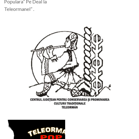
Populara” Pe Deal la
Teleormanel” .