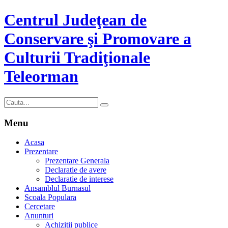
Centrul Judeţean de
Conservare şi Promovare a
Culturii Tradiţionale
Teleorman
Menu
Acasa
Prezentare
Prezentare Generala
Declaratie de avere
Declaratie de interese
Ansamblul Burnasul
Scoala Populara
Cercetare
Anunturi
Achizitii publice