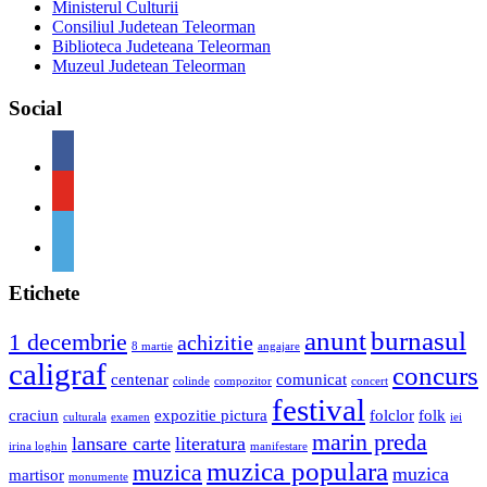
Ministerul Culturii
Consiliul Judetean Teleorman
Biblioteca Judeteana Teleorman
Muzeul Judetean Teleorman
Social
Etichete
anunt
burnasul
1 decembrie
achizitie
8 martie
angajare
caligraf
concurs
centenar
comunicat
colinde
compozitor
concert
festival
craciun
expozitie pictura
folclor
folk
culturala
examen
iei
marin preda
lansare carte
literatura
irina loghin
manifestare
muzica populara
muzica
muzica
martisor
monumente