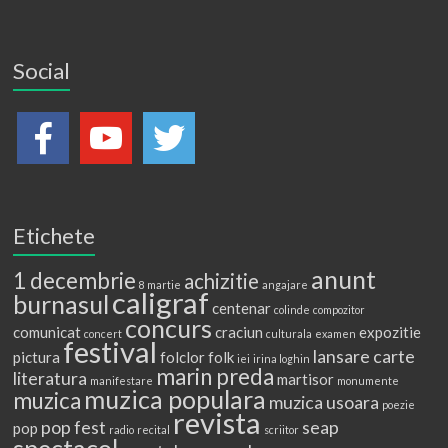
Social
Etichete
anunt
1 decembrie
achizitie
8 martie
angajare
caligraf
burnasul
centenar
colinde
compozitor
concurs
comunicat
craciun
expozitie
concert
culturala
examen
festival
lansare carte
pictura
folclor
folk
iei
irina loghin
marin preda
literatura
martisor
manifestare
monumente
muzica populara
muzica
muzica usoara
poezie
revista
pop fest
seap
pop
radio
recital
scriitor