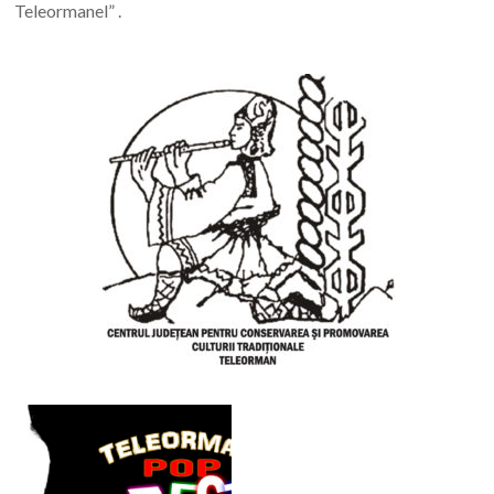
Teleormanel” .