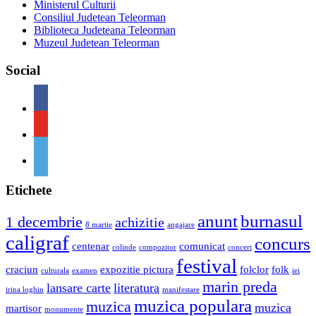
Ministerul Culturii
Consiliul Judetean Teleorman
Biblioteca Judeteana Teleorman
Muzeul Judetean Teleorman
Social
Etichete
anunt
burnasul
1 decembrie
achizitie
8 martie
angajare
caligraf
concurs
centenar
comunicat
colinde
compozitor
concert
festival
craciun
expozitie pictura
folclor
folk
culturala
examen
iei
marin preda
lansare carte
literatura
irina loghin
manifestare
muzica populara
muzica
muzica
martisor
monumente