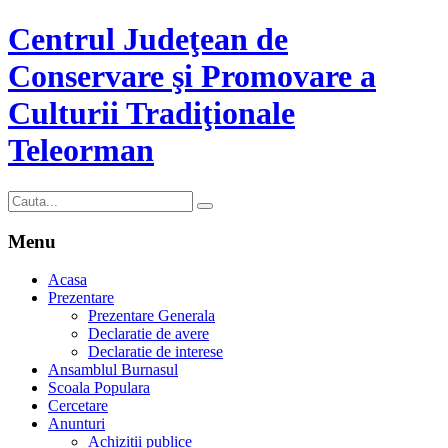
Centrul Judeţean de
Conservare şi Promovare a
Culturii Tradiţionale
Teleorman
Menu
Acasa
Prezentare
Prezentare Generala
Declaratie de avere
Declaratie de interese
Ansamblul Burnasul
Scoala Populara
Cercetare
Anunturi
Achizitii publice