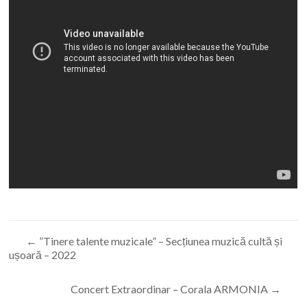
←
”Tinere talente muzicale” – Secțiunea muzică cultă și
ușoară – 2022
Concert Extraordinar – Corala ARMONIA
→