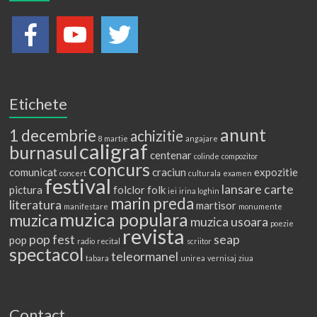
Etichete
anunt
1 decembrie
achizitie
8 martie
angajare
caligraf
burnasul
centenar
colinde
compozitor
concurs
comunicat
craciun
expozitie
concert
culturala
examen
festival
lansare carte
pictura
folclor
folk
iei
irina loghin
marin preda
literatura
martisor
manifestare
monumente
muzica populara
muzica
muzica usoara
poezie
revista
pop fest
seap
pop
radio
recital
scriitor
spectacol
teleormanel
tabara
unirea
vernisaj
ziua
Contact