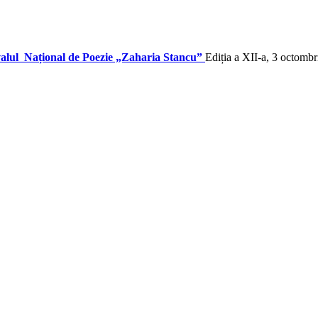
valul Național de Poezie „Zaharia Stancu”
Ediția a XII-a, 3 octomb