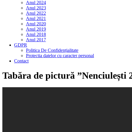
Anul 2024
Anul 2023
Anul 2022
Anul 2021
Anul 2020
Anul 2019
Anul 2018
Anul 2017
GDPR
Politica De Confidențialitate
Protectia datelor cu caracter personal
Contact
Tabăra de pictură ”Nenciulești 2