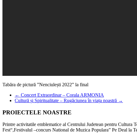
Tabăra de pictură ”Nenciulești 2022” la final
←
Concert Extraordinar – Corala ARMONIA
Cultură și Spiritualitate – Rugăciunea în viața noastră
→
PROIECTELE NOASTRE
Printre activitatile emblematice al Centrului Judetean pentru Cultur
Fest“,Festivalul –concurs National de Muzica Populara” Pe Deal la T