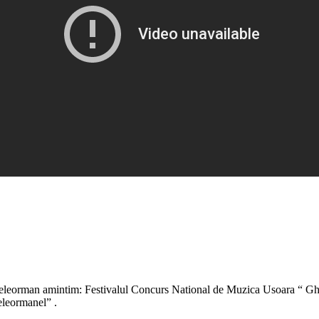
a Teleorman amintim: Festivalul Concurs National de Muzica Usoara “ Gh
eleormanel” .