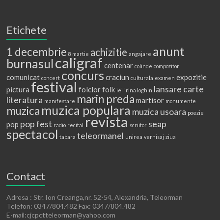
Etichete
anunt
1 decembrie
achizitie
8 martie
angajare
caligraf
burnasul
centenar
colinde
compozitor
concurs
comunicat
craciun
expozitie
concert
culturala
examen
festival
lansare carte
pictura
folclor
folk
iei
irina loghin
marin preda
literatura
martisor
manifestare
monumente
muzica populara
muzica
muzica usoara
poezie
revista
pop fest
seap
pop
radio
recital
scriitor
spectacol
teleormanel
tabara
unirea
vernisaj
ziua
Contact
Adresa : Str. Ion Creanga,nr. 52-54, Alexandria, Teleorman
Telefon: 0347/804.482 Fax: 0347/804.482
E-mail:cjcpctteleorman@yahoo.com