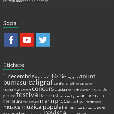
Muzeul Judetean Teleorman
Social
Etichete
anunt
1 decembrie
achizitie
8 martie
angajare
caligraf
burnasul
centenar
colinde
compozitor
concurs
comunicat
craciun
expozitie
concert
culturala
examen
festival
lansare carte
pictura
folclor
folk
iei
irina loghin
marin preda
literatura
martisor
manifestare
monumente
muzica populara
muzica
muzica usoara
poezie
revista
pop fest
seap
pop