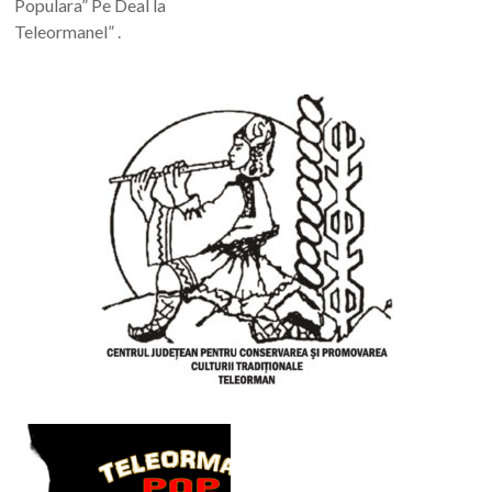
Populara” Pe Deal la
Teleormanel” .