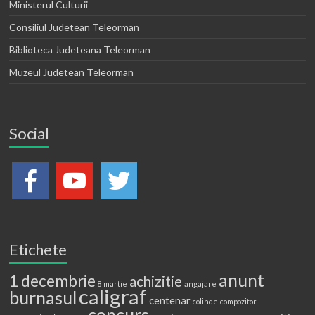
Ministerul Culturii
Consiliul Judetean Teleorman
Biblioteca Judeteana Teleorman
Muzeul Judetean Teleorman
Social
Etichete
anunt
1 decembrie
achizitie
8 martie
angajare
caligraf
burnasul
centenar
colinde
compozitor
concurs