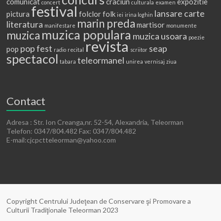
comunicat
craciun
expozitie
concert
culturala
examen
festival
lansare carte
pictura
folclor
folk
iei
irina loghin
marin preda
literatura
martisor
manifestare
monumente
muzica populara
muzica
muzica usoara
poezie
revista
pop fest
seap
pop
radio
recital
scriitor
spectacol
teleormanel
tabara
unirea
vernisaj
ziua
Contact
Adresa : Str. Ion Creanga,nr. 52-54, Alexandria, Teleorman
Telefon: 0347/804.482 Fax: 0347/804.482
E-mail:cjcpctteleorman@yahoo.com
Copyright Centrului Judeţean de Conservare şi Promovare a
Culturii Tradiţionale Teleorman 2023