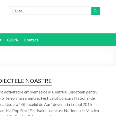
f
GDPR
Contact
OIECTELE NOASTRE
re activitatile emblematice al Centrului Judetean pentru
ura Teleorman amintim: Festivalul Concurs National de
a Usoara “ Ghiocelul de Aur” devenit in in anul 2016
xandria Pop Fest“,Festivalul –concurs National de Muzica