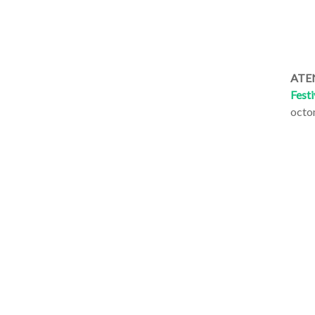
ATEN
Festi
octo