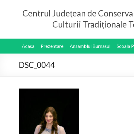
Centrul Judeţean de Conserva
Culturii Tradiţionale
Acasa
Prezentare
Ansamblul Burnasul
Scoala 
DSC_0044