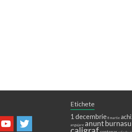
Etichete
1 decembrie
achi
8 martie
anunt
burnasu
angajare
caligraf
centenar