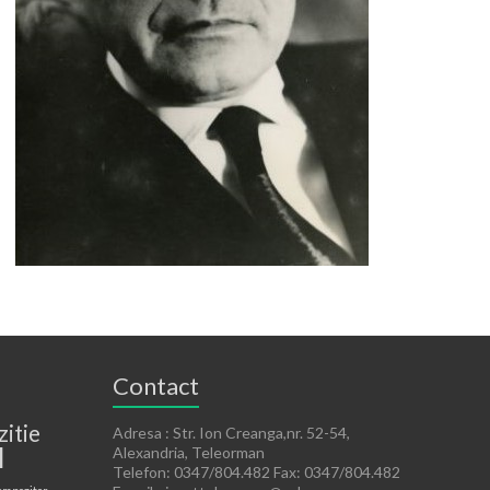
Contact
zitie
Adresa : Str. Ion Creanga,nr. 52-54,
l
Alexandria, Teleorman
Telefon: 0347/804.482 Fax: 0347/804.482