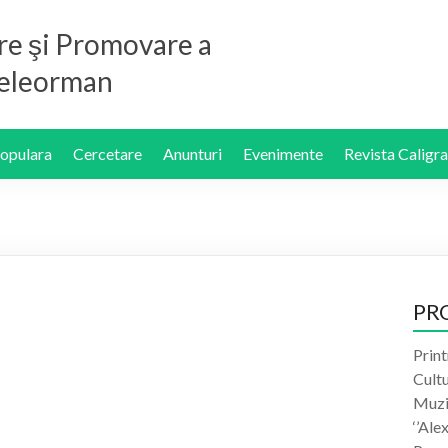
re şi Promovare a
 Teleorman
Populara
Cercetare
Anunturi
Evenimente
Revista Caligra
PR
Print
Cult
Muzic
‘’Ale