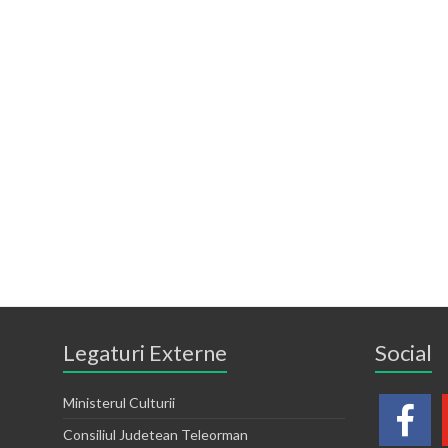
Legaturi Externe
Social
Ministerul Culturii
Consiliul Judetean Teleorman