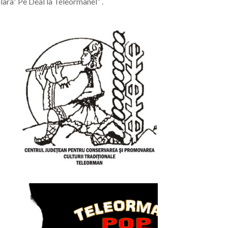
ara” Pe Deal la Teleormanel” .