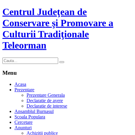
Centrul Judeţean de
Conservare şi Promovare a
Culturii Tradiţionale
Teleorman
Menu
Acasa
Prezentare
Prezentare Generala
Declaratie de avere
Declaratie de interese
Ansamblul Burnasul
Scoala Populara
Cercetare
Anunturi
Achizitii publice