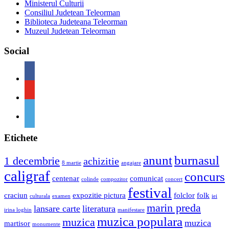
Ministerul Culturii
Consiliul Judetean Teleorman
Biblioteca Judeteana Teleorman
Muzeul Judetean Teleorman
Social
Etichete
anunt
burnasul
1 decembrie
achizitie
8 martie
angajare
caligraf
concurs
centenar
comunicat
colinde
compozitor
concert
festival
craciun
expozitie pictura
folclor
folk
culturala
examen
iei
marin preda
lansare carte
literatura
irina loghin
manifestare
muzica populara
muzica
muzica
martisor
monumente