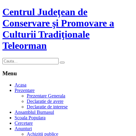
Centrul Judeţean de
Conservare şi Promovare a
Culturii Tradiţionale
Teleorman
Menu
Acasa
Prezentare
Prezentare Generala
Declaratie de avere
Declaratie de interese
Ansamblul Burnasul
Scoala Populara
Cercetare
Anunturi
Achizitii publice