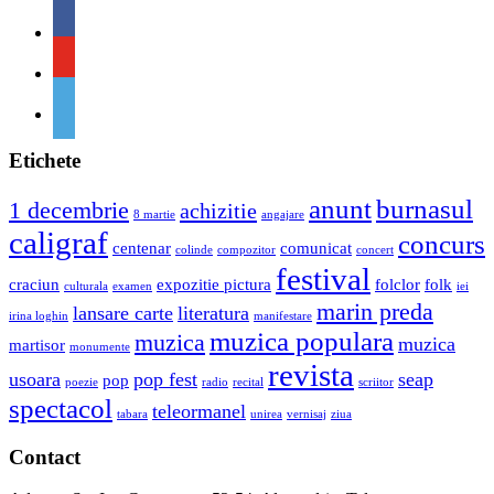
Etichete
anunt
burnasul
1 decembrie
achizitie
8 martie
angajare
caligraf
concurs
centenar
comunicat
colinde
compozitor
concert
festival
craciun
expozitie pictura
folclor
folk
culturala
examen
iei
marin preda
lansare carte
literatura
irina loghin
manifestare
muzica populara
muzica
muzica
martisor
monumente
revista
usoara
pop fest
seap
pop
poezie
radio
recital
scriitor
spectacol
teleormanel
tabara
unirea
vernisaj
ziua
Contact