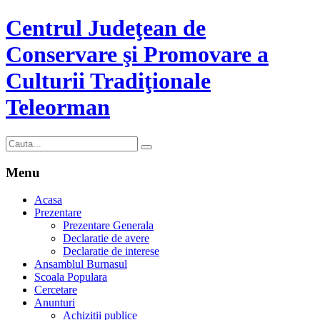
Centrul Judeţean de
Conservare şi Promovare a
Culturii Tradiţionale
Teleorman
Menu
Acasa
Prezentare
Prezentare Generala
Declaratie de avere
Declaratie de interese
Ansamblul Burnasul
Scoala Populara
Cercetare
Anunturi
Achizitii publice