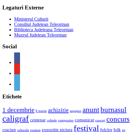
Legaturi Externe
Ministerul Culturii
Consiliul Judetean Teleorman
Biblioteca Judeteana Teleorman
Muzeul Judetean Teleorman
Social
Etichete
anunt
burnasul
1 decembrie
achizitie
8 martie
angajare
caligraf
concurs
centenar
comunicat
colinde
compozitor
concert
festival
craciun
expozitie pictura
folclor
folk
culturala
examen
iei