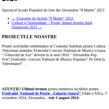
Spectacol Școala Populară de Arte din Alexandria ”8 Martie” 2023
←
Expoziție de pictură ”8 Martie” 2023
Cultură și Spiritualitate – Postul, timpul dorului după
Dumnezeu 2023
→
PROIECTELE NOASTRE
Printre activitatile emblematice al Centrului Judetean pentru Cultura
Teleorman amintim: Festivalul Concurs National de Muzica Usoara
“ Ghiocelul de Aur” devenit in in anul 2016 ‘’Alexandria Pop
Fest“,Festivalul –concurs National de Muzica Populara” Pe Deal la
Teleormanel” .
ATENȚIE! Ultimul termen
pentru trimiterea lucrărilor pentru
Festivalul Național de Poezie „Zaharia Stancu”
Ediția a XII-a, 3
octombrie 2024, Alexandria –
este 1 august 2024.