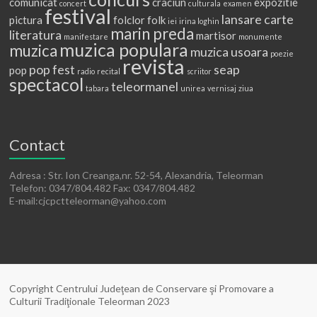
comunicat
craciun
expozitie
concert
culturala
examen
festival
lansare carte
pictura
folclor
folk
iei
irina loghin
marin preda
literatura
martisor
manifestare
monumente
muzica populara
muzica
muzica usoara
poezie
revista
pop fest
seap
pop
radio
recital
scriitor
spectacol
teleormanel
tabara
unirea
vernisaj
ziua
Contact
Adresa : Str. Ion Creanga,nr. 52-54, Alexandria, Teleorman
Telefon: 0347/804.482 Fax: 0347/804.482
E-mail:cjcpctteleorman@yahoo.com
Copyright Centrului Judeţean de Conservare şi Promovare a
Culturii Tradiţionale Teleorman 2023