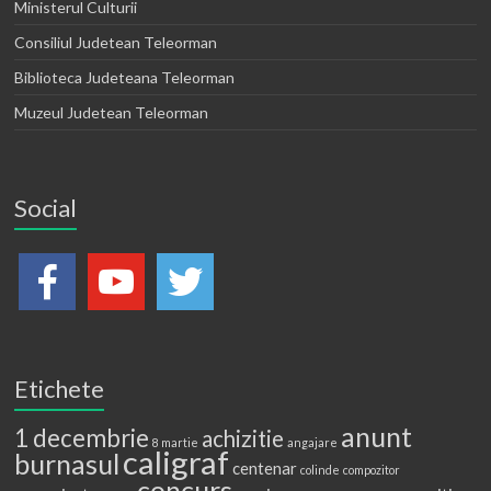
Ministerul Culturii
Consiliul Judetean Teleorman
Biblioteca Judeteana Teleorman
Muzeul Judetean Teleorman
Social
Etichete
anunt
1 decembrie
achizitie
8 martie
angajare
caligraf
burnasul
centenar
colinde
compozitor
concurs