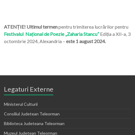
ATENȚIE! Ultimul termen
pentru trimiterea lucrărilor pentru
Festivalul Național de Poezie „Zaharia Stancu”
Ediția a XII-a, 3
octombrie 2024, Alexandria –
este 1 august 2024.
Legaturi Externe
Ministerul Culturii
Consiliul Judetean Teleorman
Biblioteca Judeteana Teleorman
Muzeul Judetean Teleorman