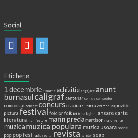
Social
Etichete
anunt
1 decembrie
achizitie
8 martie
angajare
caligraf
burnasul
centenar
colinde
compozitor
concurs
comunicat
craciun
expozitie
concert
culturala
examen
festival
lansare carte
pictura
folclor
folk
iei
irina loghin
marin preda
literatura
martisor
manifestare
monumente
muzica populara
muzica
muzica usoara
poezie
revista
pop fest
seap
pop
radio
recital
scriitor