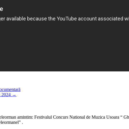
documentară
 – 2024
→
a Teleorman amintim: Festivalul Concurs National de Muzica Usoara “ Gh
eleormanel” .