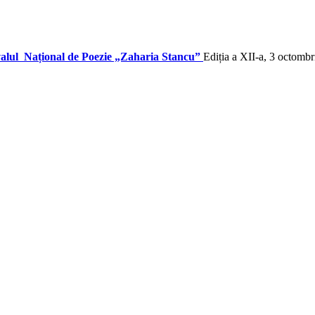
valul Național de Poezie „Zaharia Stancu”
Ediția a XII-a, 3 octomb