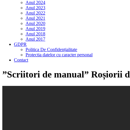
Anul 2024
Anul 2023
Anul 2022
Anul 2021
Anul 2020
Anul 2019
Anul 2018
Anul 2017
GDPR
Politica De Confidențialitate
Protectia datelor cu caracter personal
Contact
”Scriitori de manual” Roșiorii 