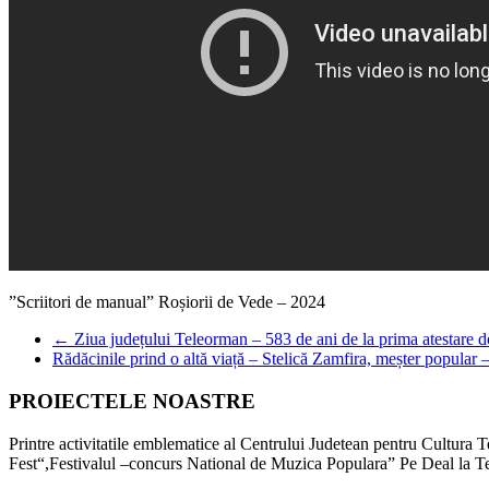
”Scriitori de manual” Roșiorii de Vede – 2024
←
Ziua județului Teleorman – 583 de ani de la prima atestare 
Rădăcinile prind o altă viață – Stelică Zamfira, meșter popular
PROIECTELE NOASTRE
Printre activitatile emblematice al Centrului Judetean pentru Cultur
Fest“,Festivalul –concurs National de Muzica Populara” Pe Deal la T