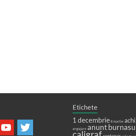
Etichete
1 decembrie
achi
8 martie
anunt
burnasu
angajare
caligraf
centenar