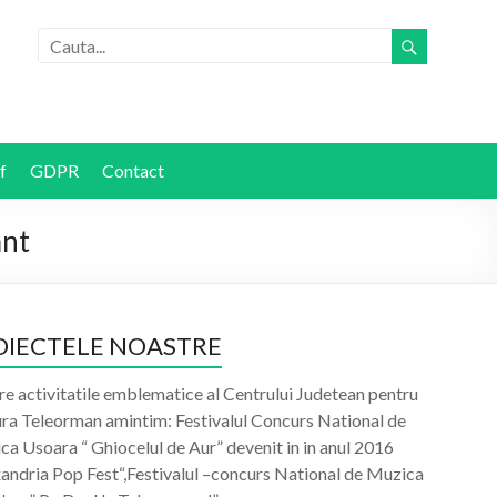
f
GDPR
Contact
ant
OIECTELE NOASTRE
re activitatile emblematice al Centrului Judetean pentru
ura Teleorman amintim: Festivalul Concurs National de
a Usoara “ Ghiocelul de Aur” devenit in in anul 2016
xandria Pop Fest“,Festivalul –concurs National de Muzica