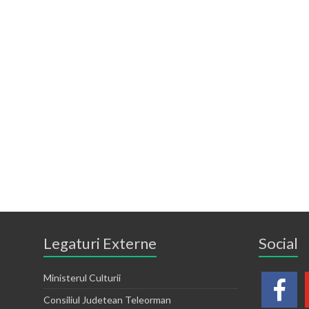
Legaturi Externe
Social
Ministerul Culturii
Consiliul Judetean Teleorman