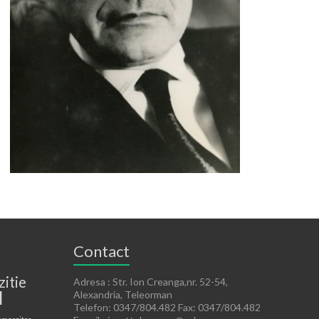
Contact
zitie
Adresa : Str. Ion Creanga,nr. 52-54,
l
Alexandria, Teleorman
Telefon: 0347/804.482 Fax: 0347/804.482