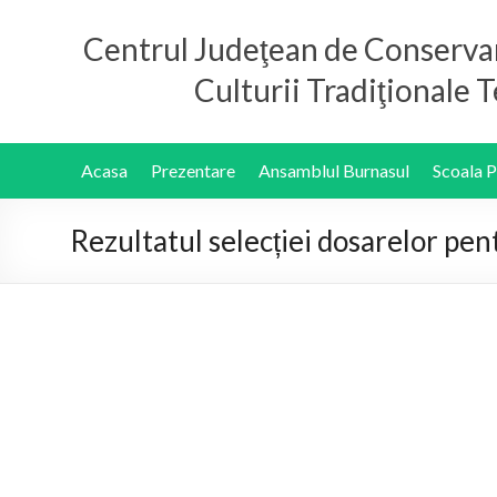
Centrul Judeţean de Conserva
Culturii Tradiţionale
Acasa
Prezentare
Ansamblul Burnasul
Scoala 
Rezultatul selecției dosarelor pen