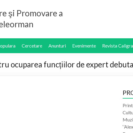
re şi Promovare a
 Teleorman
Populara
Cercetare
Anunturi
Evenimente
Revista Caligra
tru ocuparea funcțiilor de expert debut
PR
Print
Cult
Muzic
‘’Ale