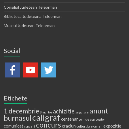
Consiliul Judetean Teleorman
Biblioteca Judeteana Teleorman
Muzeul Judetean Teleorman
Social
Etichete
anunt
1 decembrie
achizitie
8 martie
angajare
caligraf
burnasul
centenar
colinde
compozitor
concurs
comunicat
craciun
expozitie
concert
culturala
examen