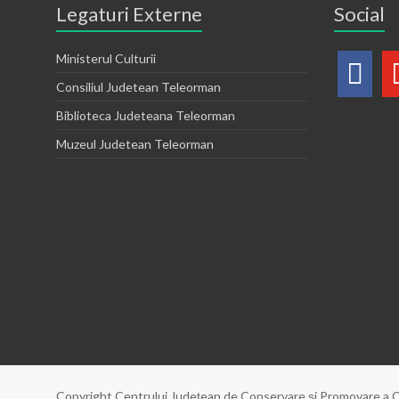
Legaturi Externe
Social
Ministerul Culturii
Consiliul Judetean Teleorman
Biblioteca Judeteana Teleorman
Muzeul Judetean Teleorman
Copyright Centrului Judeţean de Conservare şi Promovare a C