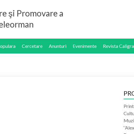
re şi Promovare a
 Teleorman
Populara
Cercetare
Anunturi
Evenimente
Revista Caligra
PR
Print
Cult
Muzic
‘’Ale