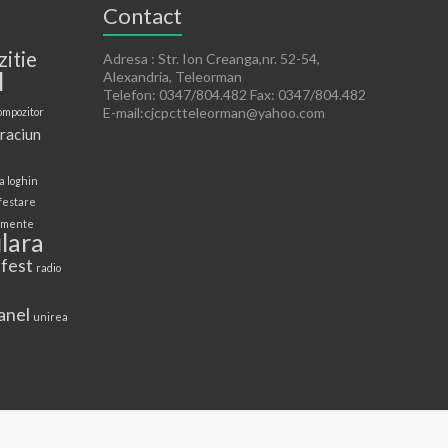
Contact
zitie
Adresa : Str. Ion Creanga,nr. 52-54,
l
Alexandria, Teleorman
Telefon: 0347/804.482 Fax: 0347/804.482
E-mail:cjcpctteleorman@yahoo.com
ompozitor
raciun
a loghin
festare
mente
lara
 fest
radio
anel
unirea