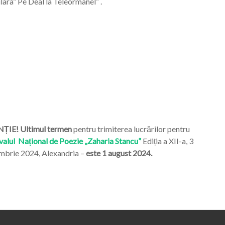
ara” Pe Deal la Teleormanel” .
ȚIE! Ultimul termen
pentru trimiterea lucrărilor pentru
valul Național de Poezie „Zaharia Stancu”
Ediția a XII-a, 3
mbrie 2024, Alexandria –
este 1 august 2024.