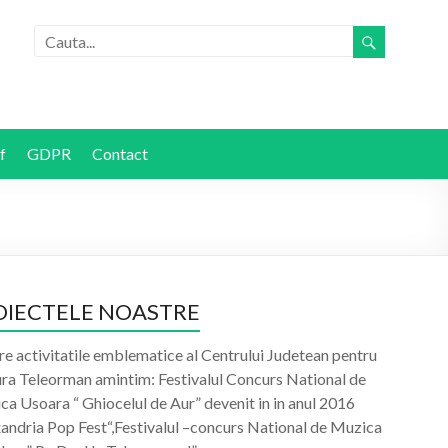
f
GDPR
Contact
OIECTELE NOASTRE
re activitatile emblematice al Centrului Judetean pentru
ura Teleorman amintim: Festivalul Concurs National de
a Usoara “ Ghiocelul de Aur” devenit in in anul 2016
xandria Pop Fest“,Festivalul –concurs National de Muzica