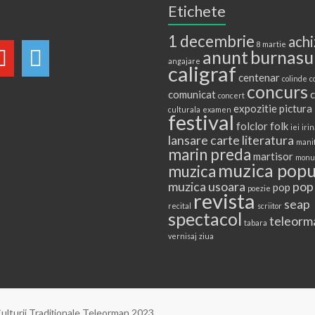
Etichete
1 decembrie
achi
8 martie
anunt
burnasu
angajare
caligraf
centenar
colinde
c
concurs
comunicat
c
concert
expozitie pictura
culturala
examen
festival
folclor
folk
iei
irin
lansare carte
literatura
mani
marin preda
martisor
monu
muzica popu
muzica
muzica usoara
pop
pop
poezie
revista
seap
recital
scriitor
spectacol
teleorm
tabara
vernisaj
ziua
ulturii Tradiţionale Teleorman 2023