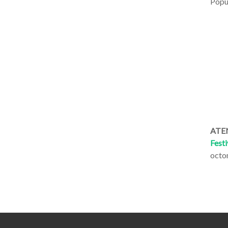
Popul
ATEN
Festi
octo