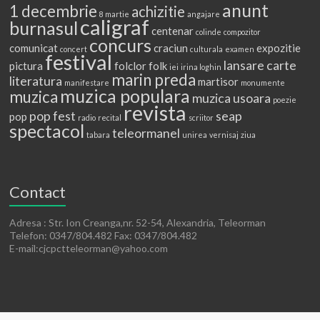
anunt
1 decembrie
achizitie
8 martie
angajare
caligraf
burnasul
centenar
colinde
compozitor
concurs
comunicat
craciun
expozitie
concert
culturala
examen
festival
lansare carte
pictura
folclor
folk
iei
irina loghin
marin preda
literatura
martisor
manifestare
monumente
muzica populara
muzica
muzica usoara
poezie
revista
pop fest
seap
pop
radio
recital
scriitor
spectacol
teleormanel
tabara
unirea
vernisaj
ziua
Contact
Adresa : Str. Ion Creanga,nr. 52-54, Alexandria, Teleorman
Telefon: 0347/804.482 Fax: 0347/804.482
E-mail:cjcpctteleorman@yahoo.com