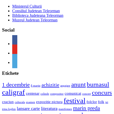
Ministerul Culturii
Consiliul Judetean Teleorman
Biblioteca Judeteana Teleorman
Muzeul Judetean Teleorman
Social
Etichete
anunt
burnasul
1 decembrie
achizitie
8 martie
angajare
caligraf
concurs
centenar
comunicat
colinde
compozitor
concert
festival
craciun
expozitie pictura
folclor
folk
culturala
examen
iei
marin preda
lansare carte
literatura
irina loghin
manifestare