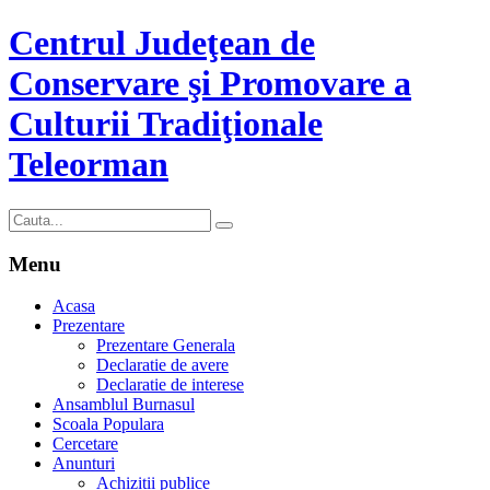
Centrul Judeţean de
Conservare şi Promovare a
Culturii Tradiţionale
Teleorman
Menu
Acasa
Prezentare
Prezentare Generala
Declaratie de avere
Declaratie de interese
Ansamblul Burnasul
Scoala Populara
Cercetare
Anunturi
Achizitii publice