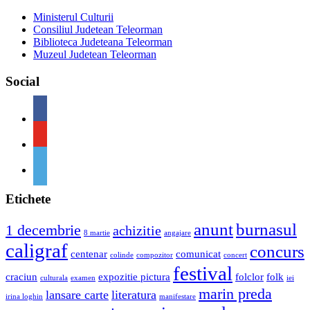
Ministerul Culturii
Consiliul Judetean Teleorman
Biblioteca Judeteana Teleorman
Muzeul Judetean Teleorman
Social
Etichete
anunt
burnasul
1 decembrie
achizitie
8 martie
angajare
caligraf
concurs
centenar
comunicat
colinde
compozitor
concert
festival
craciun
expozitie pictura
folclor
folk
culturala
examen
iei
marin preda
lansare carte
literatura
irina loghin
manifestare