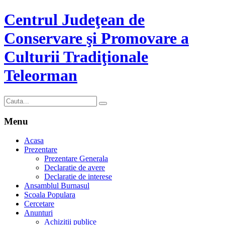
Centrul Judeţean de
Conservare şi Promovare a
Culturii Tradiţionale
Teleorman
Menu
Acasa
Prezentare
Prezentare Generala
Declaratie de avere
Declaratie de interese
Ansamblul Burnasul
Scoala Populara
Cercetare
Anunturi
Achizitii publice