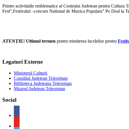
Printre activitatile emblematice al Centrului Judetean pentru Cultur
Fest“,Festivalul –concurs National de Muzica Populara” Pe Deal la T
ATENȚIE! Ultimul termen
pentru trimiterea lucrărilor pentru
Festi
Legaturi Externe
Ministerul Culturii
Consiliul Judetean Teleorman
Biblioteca Judeteana Teleorman
Muzeul Judetean Teleorman
Social