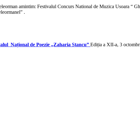
a Teleorman amintim: Festivalul Concurs National de Muzica Usoara “ Gh
eleormanel” .
valul Național de Poezie „Zaharia Stancu”
Ediția a XII-a, 3 octomb