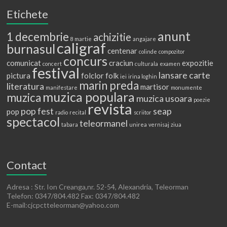
Etichete
anunt
1 decembrie
achizitie
8 martie
angajare
caligraf
burnasul
centenar
colinde
compozitor
concurs
comunicat
craciun
expozitie
concert
culturala
examen
festival
lansare carte
pictura
folclor
folk
iei
irina loghin
marin preda
literatura
martisor
manifestare
monumente
muzica populara
muzica
muzica usoara
poezie
revista
pop fest
seap
pop
radio
recital
scriitor
spectacol
teleormanel
tabara
unirea
vernisaj
ziua
Contact
Adresa : Str. Ion Creanga,nr. 52-54, Alexandria, Teleorman
Telefon: 0347/804.482 Fax: 0347/804.482
E-mail:cjcpctteleorman@yahoo.com