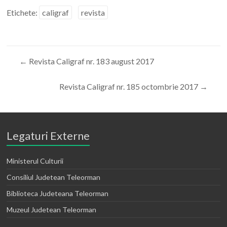
Etichete:
caligraf
revista
←
Revista Caligraf nr. 183 august 2017
Revista Caligraf nr. 185 octombrie 2017
→
Legaturi Externe
Ministerul Culturii
Consiliul Judetean Teleorman
Biblioteca Judeteana Teleorman
Muzeul Judetean Teleorman