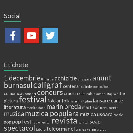
Social
Etichete
anunt
1 decembrie
achizitie
8 martie
angajare
caligraf
burnasul
centenar
colinde
compozitor
concurs
comunicat
craciun
expozitie
concert
culturala
examen
festival
lansare carte
pictura
folclor
folk
iei
irina loghin
marin preda
literatura
martisor
manifestare
monumente
muzica populara
muzica
muzica usoara
poezie
revista
pop fest
seap
pop
radio
recital
scriitor
spectacol
teleormanel
tabara
unirea
vernisaj
ziua