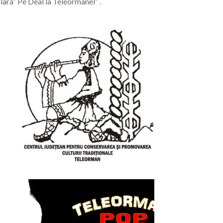
ara” Pe Deal la Teleormanel” .