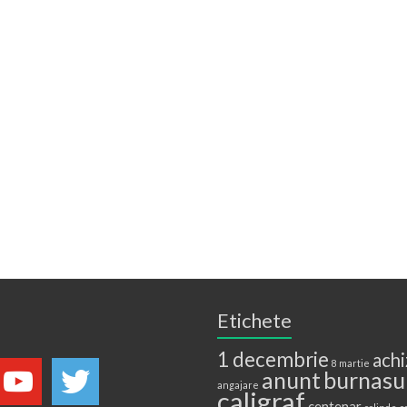
Etichete
1 decembrie
achi
8 martie
anunt
burnasu
angajare
caligraf
centenar