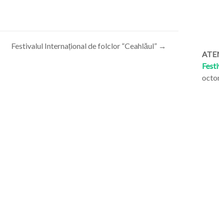
Festivalul Internațional de folclor “Ceahlăul”
→
ATEN
Festi
octo