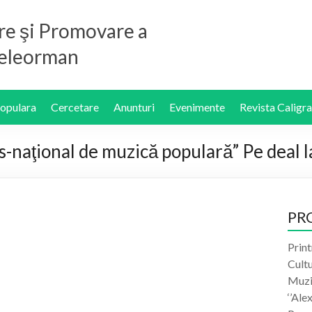
re şi Promovare a
 Teleorman
Populara
Cercetare
Anunturi
Evenimente
Revista Caligra
-naţional de muzică populară” Pe deal l
PR
Print
Cult
Muzic
‘’Ale