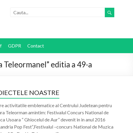
f
GDPR
Contact
a Teleormanel” editia a 49-a
OIECTELE NOASTRE
re activitatile emblematice al Centrului Judetean pentru
ura Teleorman amintim: Festivalul Concurs National de
a Usoara “ Ghiocelul de Aur” devenit in in anul 2016
xandria Pop Fest“,Festivalul –concurs National de Muzica