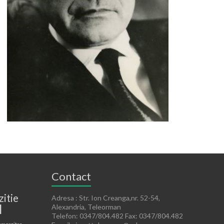
Contact
zitie
Adresa : Str. Ion Creanga,nr. 52-54,
l
Alexandria, Teleorman
Telefon: 0347/804.482 Fax: 0347/804.482