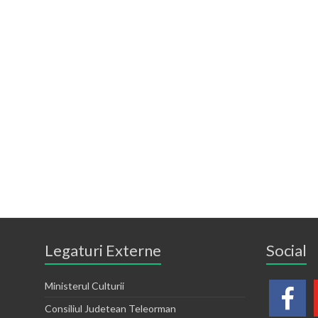
Legaturi Externe
Social
Ministerul Culturii
Consiliul Judetean Teleorman