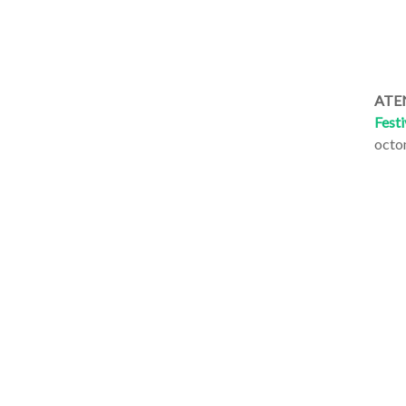
ATEN
Festi
octo