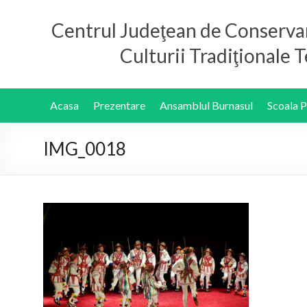
Centrul Judeţean de Conserva
Culturii Tradiţionale
Acasa
Prezentare
Ansamblul Burnasul
Scoala 
IMG_0018