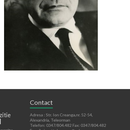
Contact
zitie
Adresa : Str. Ion Creanga,nr. 52-54,
l
Alexandria, Teleorman
Telefon: 0347/804.482 Fax: 0347/804.482