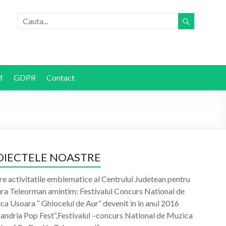
f
GDPR
Contact
OIECTELE NOASTRE
re activitatile emblematice al Centrului Judetean pentru
ura Teleorman amintim: Festivalul Concurs National de
a Usoara “ Ghiocelul de Aur” devenit in in anul 2016
xandria Pop Fest“,Festivalul –concurs National de Muzica