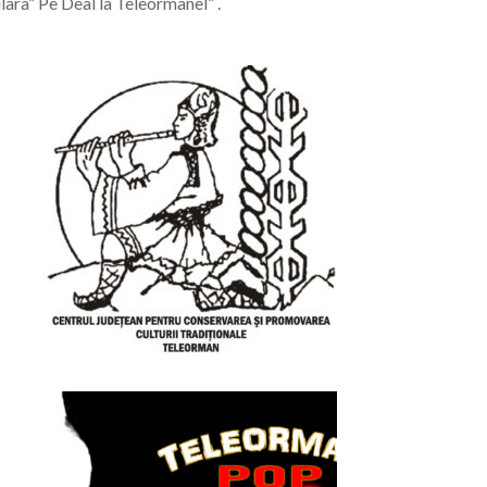
ara” Pe Deal la Teleormanel” .