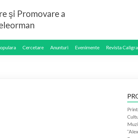
re şi Promovare a
 Teleorman
Populara
Cercetare
Anunturi
Evenimente
Revista Caligra
PR
Print
Cult
Muzic
‘’Ale