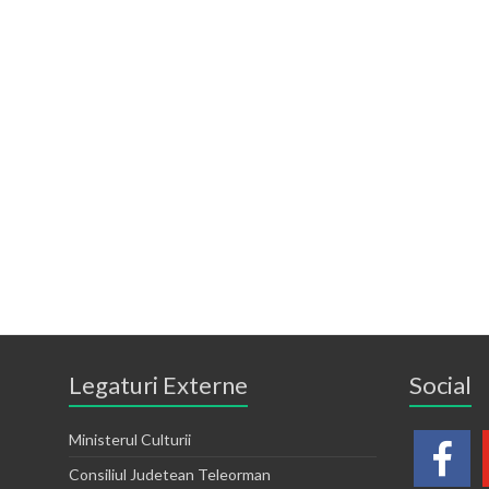
Legaturi Externe
Social
Ministerul Culturii
Consiliul Judetean Teleorman