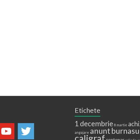
Etichete
1 decembrie
achi
8 martie
anunt
burnasu
angajare
caligraf
centenar