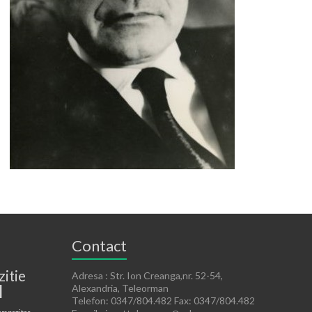
Contact
zitie
Adresa : Str. Ion Creanga,nr. 52-54,
l
Alexandria, Teleorman
Telefon: 0347/804.482 Fax: 0347/804.482