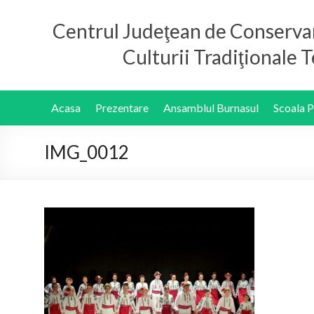
Centrul Judeţean de Conserva
Culturii Tradiţionale
Acasa
Prezentare
Ansamblul Burnasul
Scoala 
IMG_0012