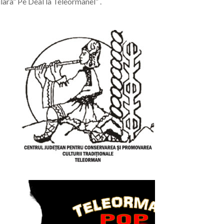
ara” Pe Deal la Teleormanel” .