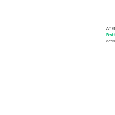
ATEN
Festi
octo