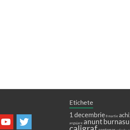
Etichete
1 decembrie
achi
8 martie
anunt
burnasu
angajare
caligraf
centenar