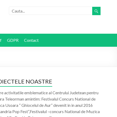
f
GDPR
Contact
OIECTELE NOASTRE
re activitatile emblematice al Centrului Judetean pentru
ura Teleorman amintim: Festivalul Concurs National de
a Usoara “ Ghiocelul de Aur” devenit in in anul 2016
xandria Pop Fest“,Festivalul –concurs National de Muzica