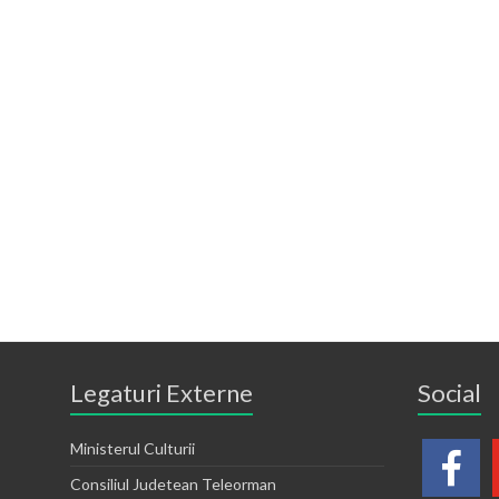
Legaturi Externe
Social
Ministerul Culturii
Consiliul Judetean Teleorman