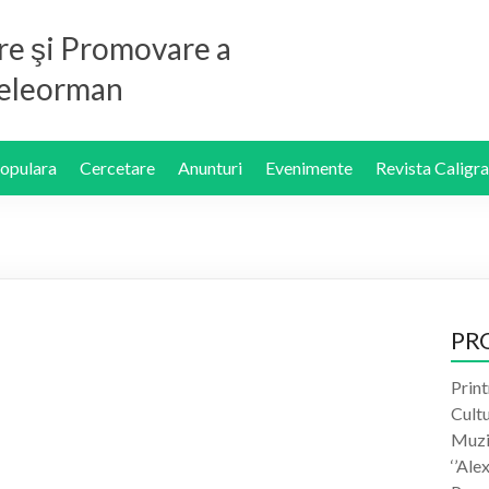
re şi Promovare a
 Teleorman
Populara
Cercetare
Anunturi
Evenimente
Revista Caligra
PR
Print
Cult
Muzic
‘’Ale