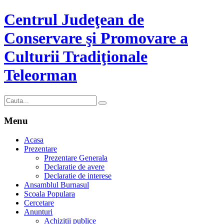
Centrul Judeţean de
Conservare şi Promovare a
Culturii Tradiţionale
Teleorman
Menu
Acasa
Prezentare
Prezentare Generala
Declaratie de avere
Declaratie de interese
Ansamblul Burnasul
Scoala Populara
Cercetare
Anunturi
Achizitii publice