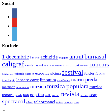
Social
Etichete
anunt
burnasul
1 decembrie
achizitie
8 martie
angajare
caligraf
concurs
centenar
comunicat
colinde
compozitor
concert
festival
craciun
expozitie pictura
folclor
folk
culturala
examen
iei
marin preda
lansare carte
literatura
irina loghin
manifestare
muzica populara
muzica
muzica
martisor
monumente
revista
usoara
pop fest
seap
pop
poezie
radio
recital
scriitor
spectacol
teleormanel
tabara
unirea
vernisaj
ziua