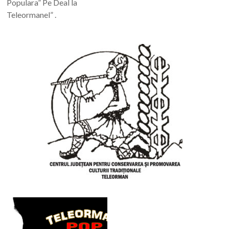
Populara” Pe Deal la
Teleormanel” .