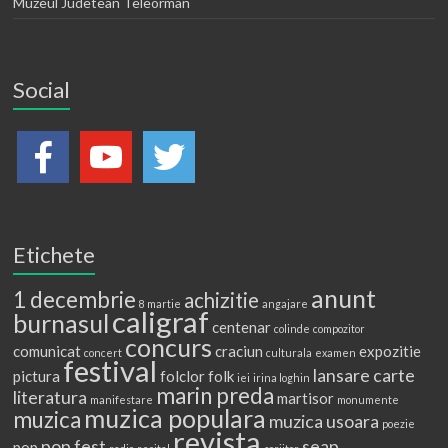
Muzeul Judetean Teleorman
Social
Etichete
anunt
1 decembrie
achizitie
8 martie
angajare
caligraf
burnasul
centenar
colinde
compozitor
concurs
comunicat
craciun
expozitie
concert
culturala
examen
festival
lansare carte
pictura
folclor
folk
iei
irina loghin
marin preda
literatura
martisor
manifestare
monumente
muzica populara
muzica
muzica usoara
poezie
revista
pop fest
seap
pop