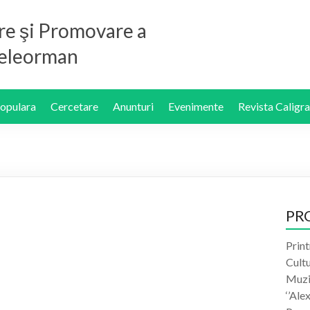
re şi Promovare a
 Teleorman
Populara
Cercetare
Anunturi
Evenimente
Revista Caligra
PR
Print
Cult
Muzic
‘’Ale