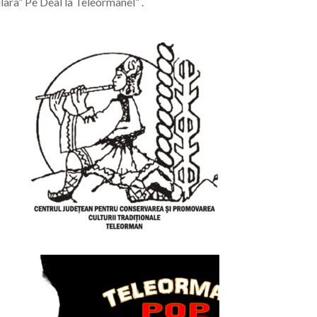
ara” Pe Deal la Teleormanel” .