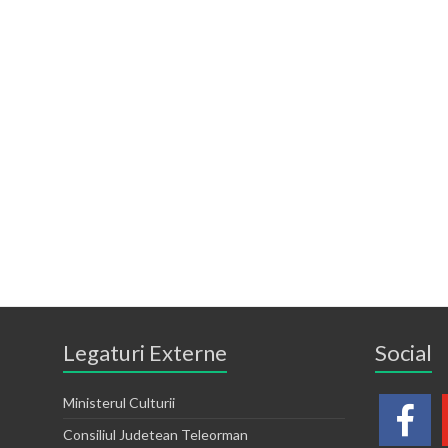
Legaturi Externe
Social
Ministerul Culturii
Consiliul Judetean Teleorman