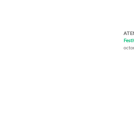
ATEN
Festi
octo