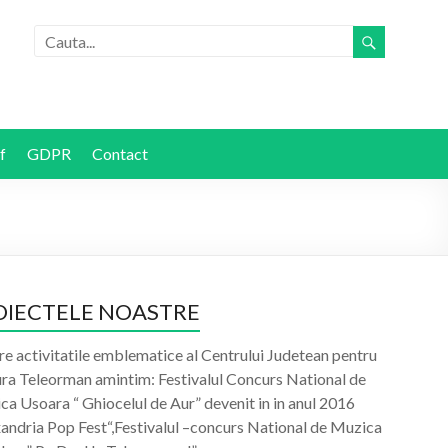
f
GDPR
Contact
OIECTELE NOASTRE
re activitatile emblematice al Centrului Judetean pentru
ura Teleorman amintim: Festivalul Concurs National de
a Usoara “ Ghiocelul de Aur” devenit in in anul 2016
xandria Pop Fest“,Festivalul –concurs National de Muzica