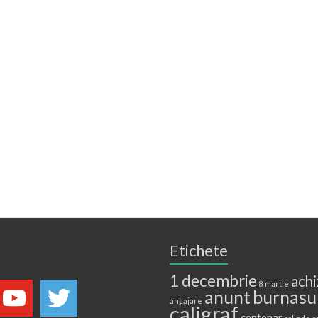
Etichete
1 decembrie
achi
8 martie
anunt
burnasu
angajare
caligraf
centenar