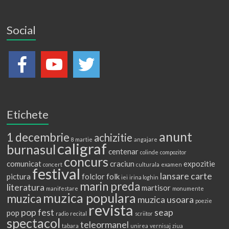
Social
Etichete
anunt
1 decembrie
achizitie
8 martie
angajare
caligraf
burnasul
centenar
colinde
compozitor
concurs
comunicat
craciun
expozitie
concert
culturala
examen
festival
lansare carte
pictura
folclor
folk
iei
irina loghin
marin preda
literatura
martisor
manifestare
monumente
muzica populara
muzica
muzica usoara
poezie
revista
pop fest
seap
pop
radio
recital
scriitor
spectacol
teleormanel
tabara
unirea
vernisaj
ziua