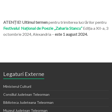
ATENȚIE! Ultimul termen
pentru trimiterea lucrărilor pentru
Festivalul Național de Poezie „Zaharia Stancu”
Ediția a XII-a, 3
octombrie 2024, Alexandria –
este 1 august 2024.
Legaturi Externe
Ministerul Culturii
Consiliul Judetean Teleorman
Biblioteca Judeteana Teleorman
Muzeul Judetean Teleorman