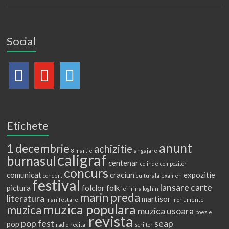
Social
Etichete
anunt
1 decembrie
achizitie
8 martie
angajare
caligraf
burnasul
centenar
colinde
compozitor
concurs
comunicat
craciun
expozitie
concert
culturala
examen
festival
lansare carte
pictura
folclor
folk
iei
irina loghin
marin preda
literatura
martisor
manifestare
monumente
muzica populara
muzica
muzica usoara
poezie
revista
pop fest
seap
pop
radio
recital
scriitor