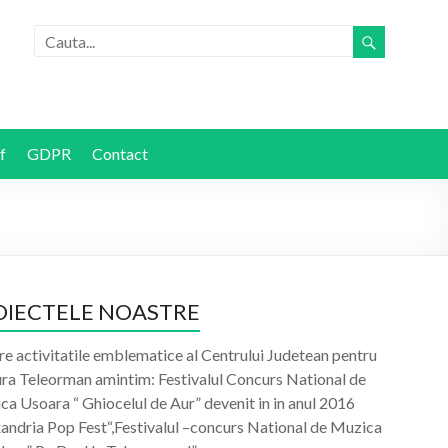
f
GDPR
Contact
OIECTELE NOASTRE
re activitatile emblematice al Centrului Judetean pentru
ura Teleorman amintim: Festivalul Concurs National de
a Usoara “ Ghiocelul de Aur” devenit in in anul 2016
xandria Pop Fest“,Festivalul –concurs National de Muzica