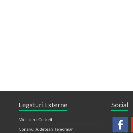
Legaturi Externe
Social
Ministerul Culturii
Consiliul Judetean Teleorman