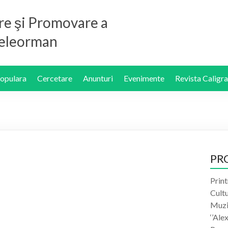
re şi Promovare a
 Teleorman
Populara
Cercetare
Anunturi
Evenimente
Revista Caligra
PR
Print
Cult
Muzic
‘’Ale