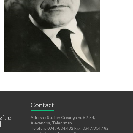
Contact
zitie
Adresa : Str. Ion Creanga,nr. 52-54,
l
Alexandria, Teleorman
Telefon: 0347/804.482 Fax: 0347/804.482