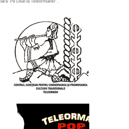
ara” Pe Deal la Teleormanel” .