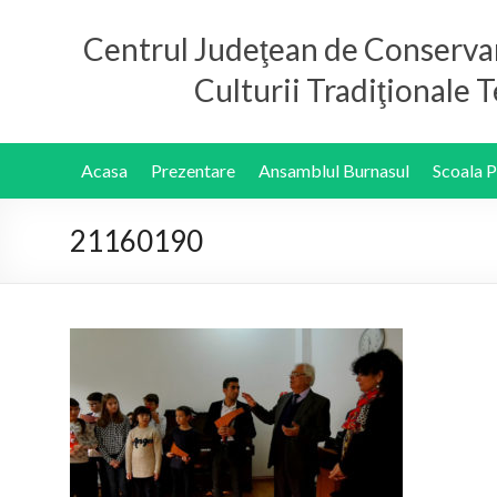
Centrul Judeţean de Conserva
Culturii Tradiţionale
Acasa
Prezentare
Ansamblul Burnasul
Scoala 
21160190