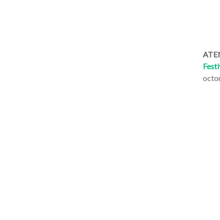
ATEN
Festi
octo