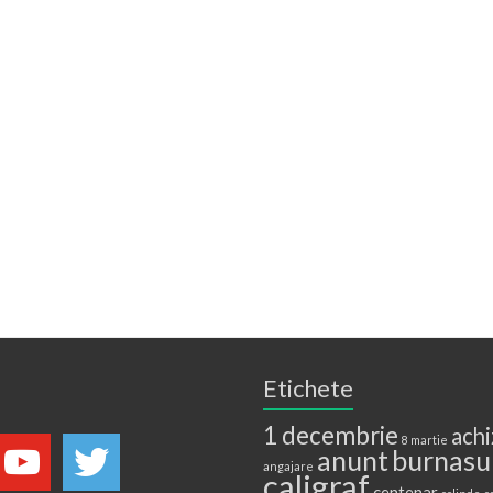
Etichete
1 decembrie
achi
8 martie
anunt
burnasu
angajare
caligraf
centenar