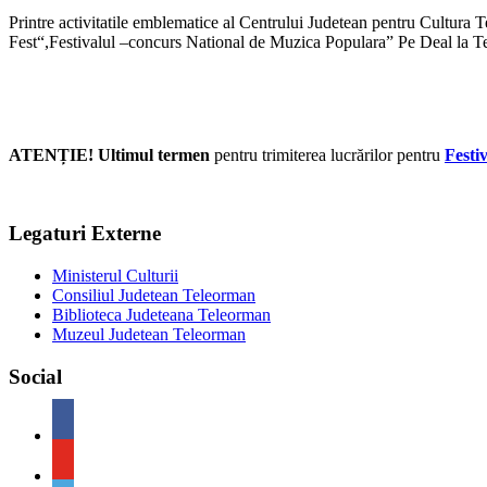
Printre activitatile emblematice al Centrului Judetean pentru Cultur
Fest“,Festivalul –concurs National de Muzica Populara” Pe Deal la T
ATENȚIE! Ultimul termen
pentru trimiterea lucrărilor pentru
Festi
Legaturi Externe
Ministerul Culturii
Consiliul Judetean Teleorman
Biblioteca Judeteana Teleorman
Muzeul Judetean Teleorman
Social