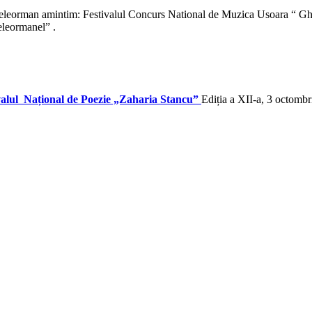
a Teleorman amintim: Festivalul Concurs National de Muzica Usoara “ Gh
eleormanel” .
valul Național de Poezie „Zaharia Stancu”
Ediția a XII-a, 3 octomb