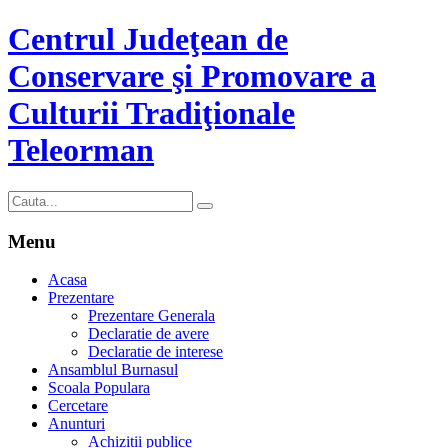
Centrul Judeţean de
Conservare şi Promovare a
Culturii Tradiţionale
Teleorman
Menu
Acasa
Prezentare
Prezentare Generala
Declaratie de avere
Declaratie de interese
Ansamblul Burnasul
Scoala Populara
Cercetare
Anunturi
Achizitii publice