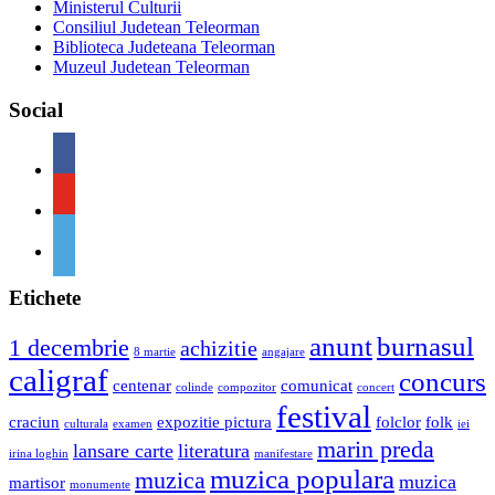
Ministerul Culturii
Consiliul Judetean Teleorman
Biblioteca Judeteana Teleorman
Muzeul Judetean Teleorman
Social
Etichete
anunt
burnasul
1 decembrie
achizitie
8 martie
angajare
caligraf
concurs
centenar
comunicat
colinde
compozitor
concert
festival
craciun
expozitie pictura
folclor
folk
culturala
examen
iei
marin preda
lansare carte
literatura
irina loghin
manifestare
muzica populara
muzica
muzica
martisor
monumente