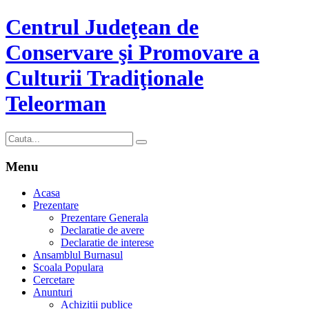
Centrul Judeţean de
Conservare şi Promovare a
Culturii Tradiţionale
Teleorman
Menu
Acasa
Prezentare
Prezentare Generala
Declaratie de avere
Declaratie de interese
Ansamblul Burnasul
Scoala Populara
Cercetare
Anunturi
Achizitii publice