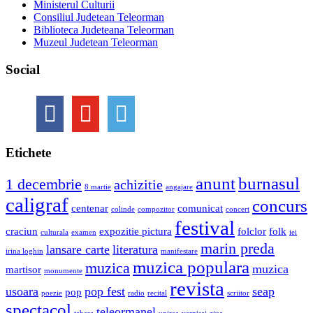
Ministerul Culturii
Consiliul Judetean Teleorman
Biblioteca Judeteana Teleorman
Muzeul Judetean Teleorman
Social
Etichete
anunt
burnasul
1 decembrie
achizitie
8 martie
angajare
caligraf
concurs
centenar
comunicat
colinde
compozitor
concert
festival
craciun
expozitie pictura
folclor
folk
culturala
examen
iei
marin preda
lansare carte
literatura
irina loghin
manifestare
muzica populara
muzica
muzica
martisor
monumente
revista
usoara
pop fest
seap
pop
poezie
radio
recital
scriitor
spectacol
teleormanel