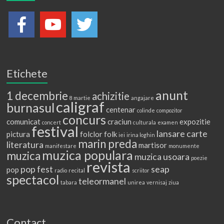
Etichete
anunt
1 decembrie
achizitie
8 martie
angajare
caligraf
burnasul
centenar
colinde
compozitor
concurs
comunicat
craciun
expozitie
concert
culturala
examen
festival
lansare carte
pictura
folclor
folk
iei
irina loghin
marin preda
literatura
martisor
manifestare
monumente
muzica populara
muzica
muzica usoara
poezie
revista
pop fest
seap
pop
radio
recital
scriitor
spectacol
teleormanel
tabara
unirea
vernisaj
ziua
Contact