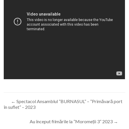
←
Spectacol Ansamblul ”BURNASUL” – ”Primăvară port
în suflet” – 2023
Au început filmările la ”Moromeții 3” 2023
→