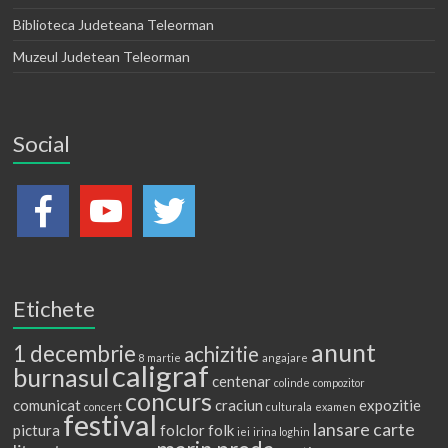
Biblioteca Judeteana Teleorman
Muzeul Judetean Teleorman
Social
Etichete
anunt
1 decembrie
achizitie
8 martie
angajare
caligraf
burnasul
centenar
colinde
compozitor
concurs
comunicat
craciun
expozitie
concert
culturala
examen
festival
lansare carte
pictura
folclor
folk
iei
irina loghin