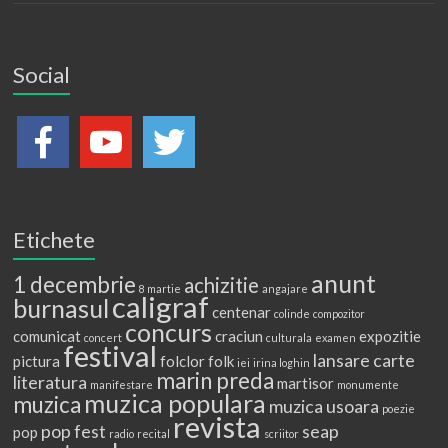
Social
Etichete
anunt
1 decembrie
achizitie
8 martie
angajare
caligraf
burnasul
centenar
colinde
compozitor
concurs
comunicat
craciun
expozitie
concert
culturala
examen
festival
lansare carte
pictura
folclor
folk
iei
irina loghin
marin preda
literatura
martisor
manifestare
monumente
muzica populara
muzica
muzica usoara
poezie
revista
pop fest
seap
pop
radio
recital
scriitor