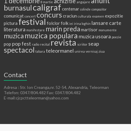
anunt
1 decembrie
achizitie
8 martie
angajare
caligraf
burnasul
centenar
colinde
compozitor
concurs
comunicat
craciun
expozitie
concert
culturala
examen
festival
lansare carte
pictura
folclor
folk
iei
irina loghin
marin preda
literatura
martisor
manifestare
monumente
muzica populara
muzica
muzica usoara
poezie
revista
pop fest
seap
pop
radio
recital
scriitor
spectacol
teleormanel
tabara
unirea
vernisaj
ziua
Contact
Adresa : Str. Ion Creanga,nr. 52-54, Alexandria, Teleorman
Telefon: 0347/804.482 Fax: 0347/804.482
E-mail:cjcpctteleorman@yahoo.com